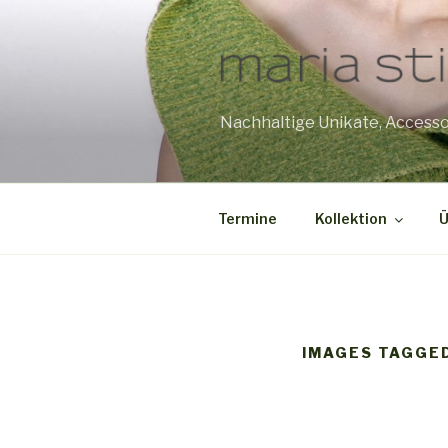
Zum
Inhalt
springen
Nachhaltige Unikate, Accessoi
Termine
Kollektion
Ü
IMAGES TAGGE