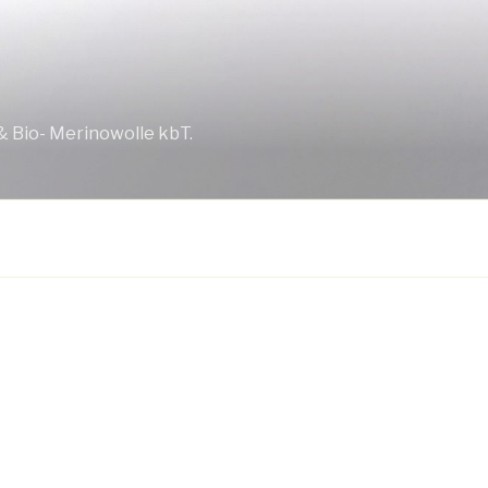
& Bio- Merinowolle kbT.