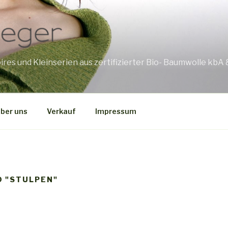
res und Kleinserien aus zertifizierter Bio- Baumwolle kbA 
ber uns
Verkauf
Impressum
D "STULPEN"